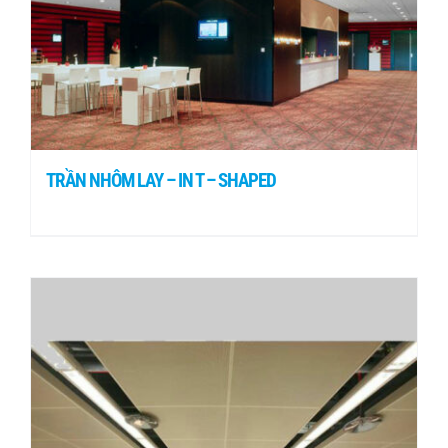
TRẦN NHÔM LAY – IN T – SHAPED