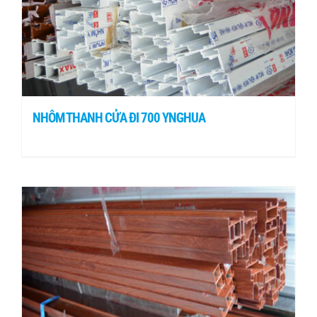
NHÔM THANH CỬA ĐI 700 YNGHUA