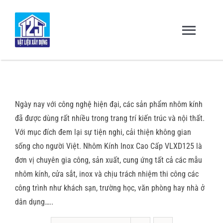
Skip
to
content
Toggl
Navig
Trang chủ
Ngày nay với công nghệ hiện đại, các sản phẩm nhôm kính
Giới thiệu
đã được dùng rất nhiều trong trang trí kiến trúc và nội thất.
Với mục đích đem lại sự tiện nghi, cải thiện không gian
Sản Phẩm – Dịch Vụ
sống cho người Việt. Nhôm Kính Inox Cao Cấp VLXD125 là
đơn vị chuyên gia công, sản xuất, cung ứng tất cả các mẫu
nhôm kính, cửa sắt, inox và chịu trách nhiệm thi công các
Dự Án & Đối Tác
công trình như khách sạn, trường học, văn phòng hay nhà ở
dân dụng…..
Tuyển dụng