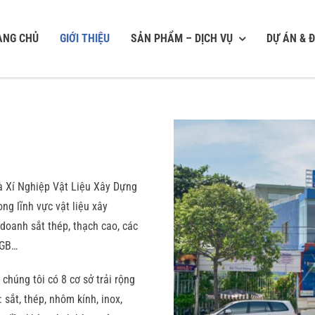
ANG CHỦ
GIỚI THIỆU
SẢN PHẨM – DỊCH VỤ
DỰ ÁN & Đ
à Xí Nghiệp Vật Liệu Xây Dựng
ng lĩnh vực vật liệu xây
h doanh sắt thép, thạch cao, các
 GB…
chúng tôi có 8 cơ sở trải rộng
sắt, thép, nhôm kính, inox,