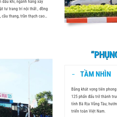
ành dầu khí, ngành hàng xây
t tư trang trí nội thất
,
đồng
, cầu thang, trần thạch cao…
“PHỤNG
TẦM NHÌN
Bằng khát vọng tiên phong 
125 phấn đấu trở thành tru
tỉnh Bà Rịa Vũng Tàu; hướ
triển toàn Việt Nam.