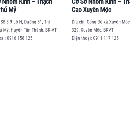
ở Nhôm Kính – Thạch
Cơ Sở Nhôm Kính – Th
Phú Mỹ
Cao Xuyên Mộc
: Số 8-9 Lô H, Đường 81, Thị
Địa chỉ: Cổng Đỏ xã Xuyên Mộc
ú Mỹ, Huyện Tân Thành, BR-VT
329, Xuyên Mộc, BRVT
oại: 0916 158 125
Điện thoại: 0911 117 125