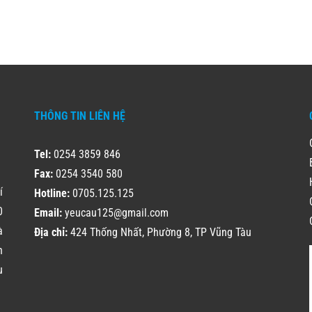
THÔNG TIN LIÊN HỆ
Tel:
0254 3859 846
Fax:
0254 3540 580
í
Hotline:
0705.125.125
0
Email:
yeucau125@gmail.com
à
Địa chỉ:
424 Thống Nhất, Phường 8, TP Vũng Tàu
h
u