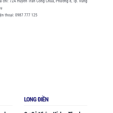
a chỉ: 72A Huyền Trân Công Chúa, Phường 8, Tp. Vũng
àu
ện thoại: 0987 777 125
LONG ĐIỀN