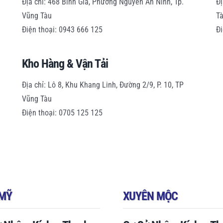
Địa chỉ: 468 Bình Giã, Phường Nguyễn An Ninh, Tp.
Đị
Vũng Tàu
T
Điện thoại: 0943 666 125
Đi
Kho Hàng & Vận Tải
Địa chỉ: Lô 8, Khu Khang Linh, Đường 2/9, P. 10, TP
Vũng Tàu
Điện thoại: 0705 125 125
MỸ
XUYÊN MỘC