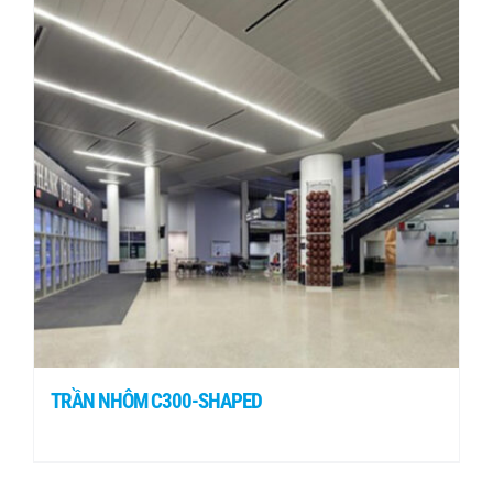
TRẦN NHÔM C300-SHAPED