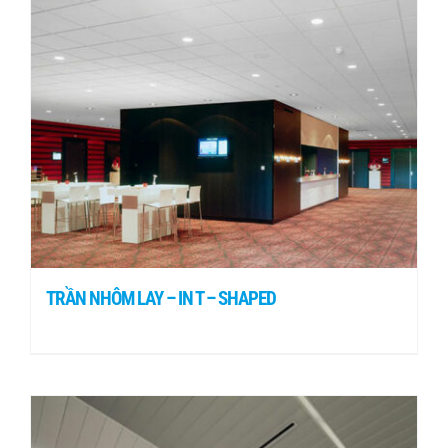
TRẦN NHÔM LAY – IN T – SHAPED