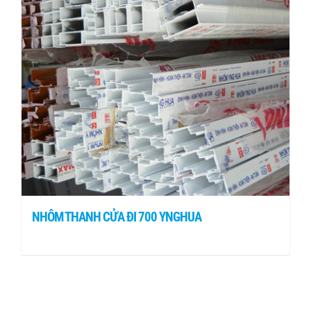
NHÔM THANH CỬA ĐI 700 YNGHUA