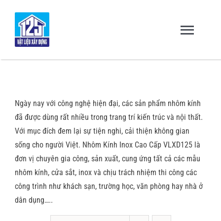
Skip
to
content
Toggl
Navig
Trang chủ
Ngày nay với công nghệ hiện đại, các sản phẩm nhôm kính
Giới thiệu
đã được dùng rất nhiều trong trang trí kiến trúc và nội thất.
Với mục đích đem lại sự tiện nghi, cải thiện không gian
Sản Phẩm – Dịch Vụ
sống cho người Việt. Nhôm Kính Inox Cao Cấp VLXD125 là
đơn vị chuyên gia công, sản xuất, cung ứng tất cả các mẫu
nhôm kính, cửa sắt, inox và chịu trách nhiệm thi công các
Dự Án & Đối Tác
công trình như khách sạn, trường học, văn phòng hay nhà ở
dân dụng…..
Tuyển dụng