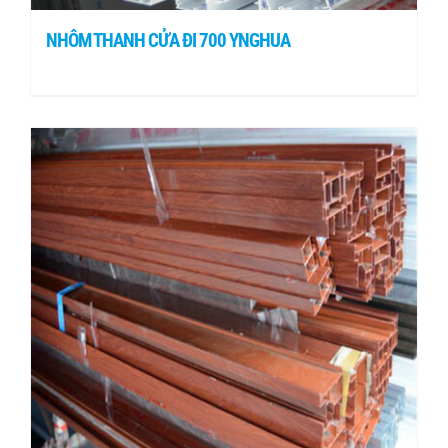
NHÔM THANH CỬA ĐI 700 YNGHUA