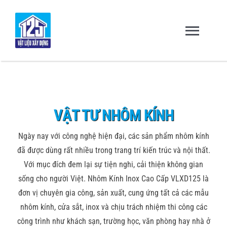
Skip
to
content
Toggl
Navig
Trang chủ
Giới thiệu
VẬT TƯ NHÔM KÍNH
Ngày nay với công nghệ hiện đại, các sản phẩm nhôm kính
Sản Phẩm – Dịch Vụ
đã được dùng rất nhiều trong trang trí kiến trúc và nội thất.
Với mục đích đem lại sự tiện nghi, cải thiện không gian
Dự Án & Đối Tác
sống cho người Việt. Nhôm Kính Inox Cao Cấp VLXD125 là
đơn vị chuyên gia công, sản xuất, cung ứng tất cả các mẫu
nhôm kính, cửa sắt, inox và chịu trách nhiệm thi công các
Tuyển dụng
công trình như khách sạn, trường học, văn phòng hay nhà ở