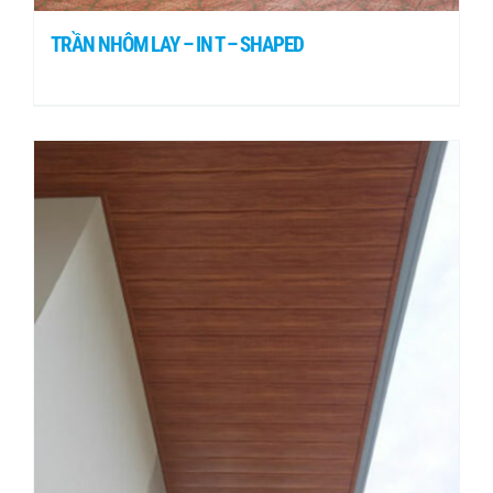
TRẦN NHÔM LAY – IN T – SHAPED