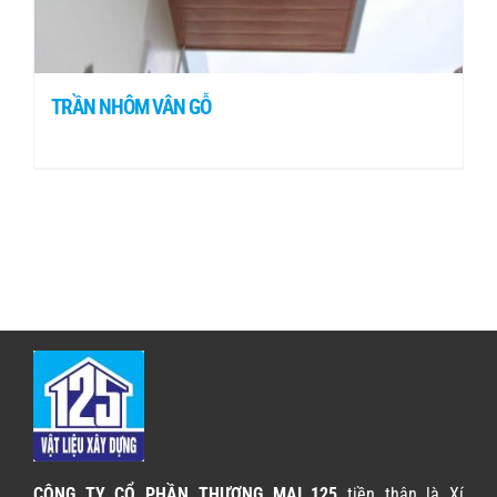
TRẦN NHÔM VÂN GỖ
CÔNG TY CỔ PHẦN THƯƠNG MẠI 125
tiền thân là Xí