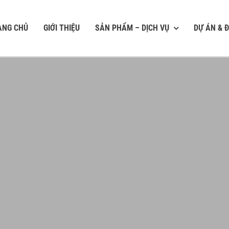
ANG CHỦ
GIỚI THIỆU
SẢN PHẨM – DỊCH VỤ
DỰ ÁN & Đ