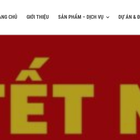
ANG CHỦ
GIỚI THIỆU
SẢN PHẨM – DỊCH VỤ
DỰ ÁN & Đ