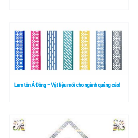
Lam tôn Á Đông – Vật liệu mới cho ngành quảng cáo!