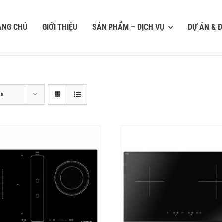
ANG CHỦ
GIỚI THIỆU
SẢN PHẨM – DỊCH VỤ
DỰ ÁN & Đ
ts