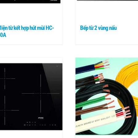
iện từ kết hợp hút mùi HC-
Bếp từ 2 vùng nấu
80A