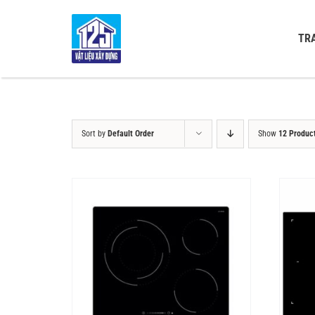
Skip
to
TR
content
Sort by
Default Order
Show
12 Produc