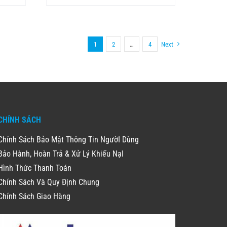
1
2
…
4
Next
CHÍNH SÁCH
Chính Sách Bảo Mật Thông Tin NgườI Dùng
Bảo Hành, Hoàn Trả & Xử Lý Khiếu NạI
Hình Thức Thanh Toán
Chính Sách Và Quy Định Chung
Chính Sách Giao Hàng