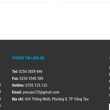
THÔNG TIN LIÊN HỆ
Tel:
0254 3859 846
Fax:
0254 3540 580
í
Hotline:
0705.125.125
0
Email:
yeucau125@gmail.com
à
Địa chỉ:
424 Thống Nhất, Phường 8, TP Vũng Tàu
h