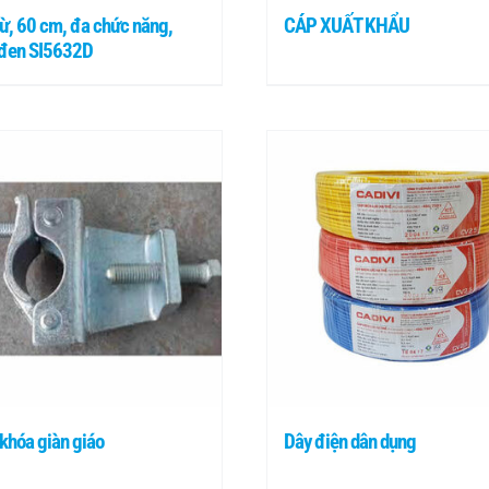
ừ, 60 cm, đa chức năng,
CÁP XUẤT KHẨU
đen SI5632D
khóa giàn giáo
Dây điện dân dụng