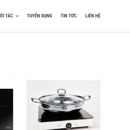
ỐI TÁC
TUYỂN DỤNG
TIN TỨC
LIÊN HỆ