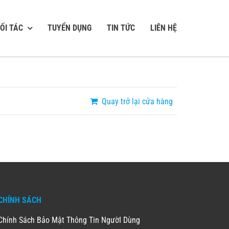
ỐI TÁC
TUYỂN DỤNG
TIN TỨC
LIÊN HỆ
Quay trở lại cửa hàng
CHÍNH SÁCH
Chính Sách Bảo Mật Thông Tin NgườI Dùng