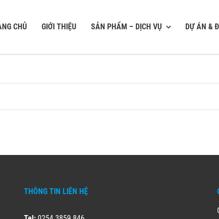
ANG CHỦ
GIỚI THIỆU
SẢN PHẨM – DỊCH VỤ
DỰ ÁN & Đ
THÔNG TIN LIÊN HỆ
Tel:
0254 3859 846