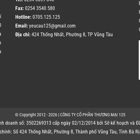
Fax:
0254 3540 580
í
Hotline:
0705.125.125
0
Email:
yeucau125@gmail.com
à
Địa chỉ:
424 Thống Nhất, Phường 8, TP Vũng Tàu
h
u
© Copyright 2012 - 2026 | CÔNG TY CỔ PHẦN THƯƠNG MẠI 125
nh doanh số: 3502269313 cấp ngày 02/12/2014 bởi Sở kế hoạch và Đầ
ở chính: Số 424 Thống Nhất, Phường 8, Thành phố Vũng Tàu, Tỉnh Bà Rị