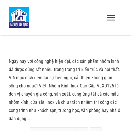
Skip
to
content
Toggl
Navig
Trang chủ
Ngày nay với công nghệ hiện đại, các sản phẩm nhôm kính
Giới thiệu
đã được dùng rất nhiều trong trang trí kiến trúc và nội thất.
Với mục đích đem lại sự tiện nghi, cải thiện không gian
Sản Phẩm – Dịch Vụ
sống cho người Việt. Nhôm Kính Inox Cao Cấp VLXD125 là
đơn vị chuyên gia công, sản xuất, cung ứng tất cả các mẫu
nhôm kính, cửa sắt, inox và chịu trách nhiệm thi công các
Dự Án & Đối Tác
công trình như khách sạn, trường học, văn phòng hay nhà ở
dân dụng…..
Tuyển dụng