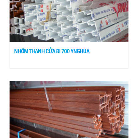
NHÔM THANH CỬA ĐI 700 YNGHUA