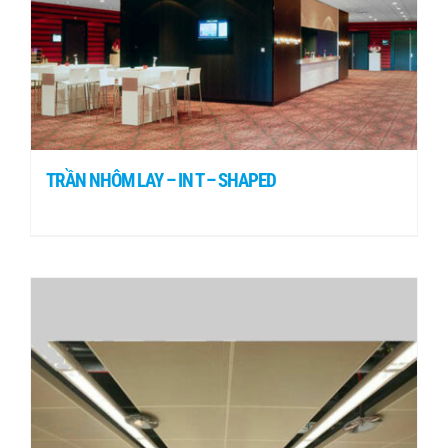
TRẦN NHÔM LAY – IN T – SHAPED