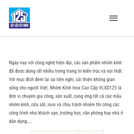
Skip
to
content
Toggl
Navig
Trang chủ
Ngày nay với công nghệ hiện đại, các sản phẩm nhôm kính
Giới thiệu
đã được dùng rất nhiều trong trang trí kiến trúc và nội thất.
Với mục đích đem lại sự tiện nghi, cải thiện không gian
Sản Phẩm – Dịch Vụ
sống cho người Việt. Nhôm Kính Inox Cao Cấp VLXD125 là
đơn vị chuyên gia công, sản xuất, cung ứng tất cả các mẫu
nhôm kính, cửa sắt, inox và chịu trách nhiệm thi công các
Dự Án & Đối Tác
công trình như khách sạn, trường học, văn phòng hay nhà ở
dân dụng…..
Tuyển dụng