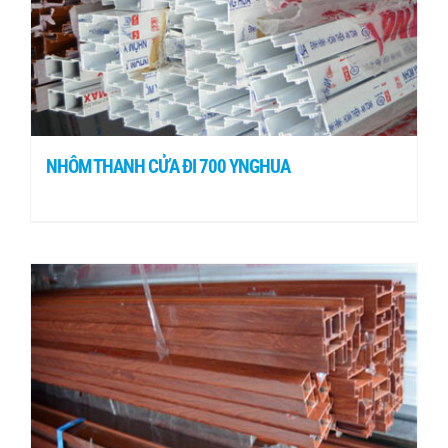
NHÔM THANH CỬA ĐI 700 YNGHUA