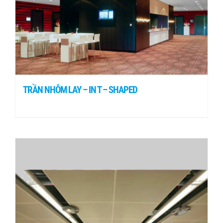
TRẦN NHÔM LAY – IN T – SHAPED