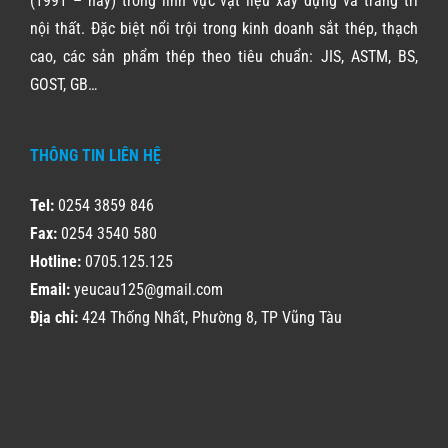
(1991 – nay) trong lĩnh vực vật liệu xây dựng và trang trí
nội thất. Đặc biệt nổi trội trong kinh doanh sắt thép, thạch
cao, các sản phẩm thép theo tiêu chuẩn: JIS, ASTM, BS,
GOST, GB…
THÔNG TIN LIÊN HỆ
Tel:
0254 3859 846
Fax:
0254 3540 580
Hotline:
0705.125.125
Email:
yeucau125@gmail.com
Địa chỉ:
424 Thống Nhất, Phường 8, TP Vũng Tàu